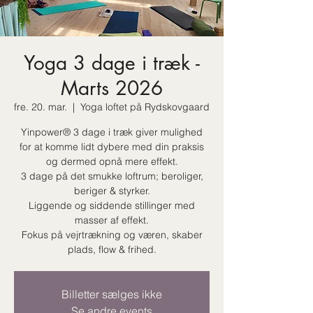
Yoga 3 dage i træk -
Marts 2026
fre. 20. mar.
  |  
Yoga loftet på Rydskovgaard
Yinpower® 3 dage i træk giver mulighed
for at komme lidt dybere med din praksis
og dermed opnå mere effekt.
3 dage på det smukke loftrum; beroliger,
beriger & styrker.
Liggende og siddende stillinger med
masser af effekt.
Fokus på vejrtrækning og væren, skaber
plads, flow & frihed.
Billetter sælges ikke
Se andre events