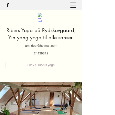
Ribers Yoga på Rydskovgaard;
Yin yang yoga til alle sanser
am_riber@hotmail.com
24439812
Skriv til Ribers yoga