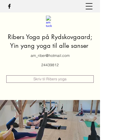
Ribers Yoga på Rydskovgaard;
Yin yang yoga til alle sanser
am_riber@hotmail.com
24439812
Skriv til Ribers yoga