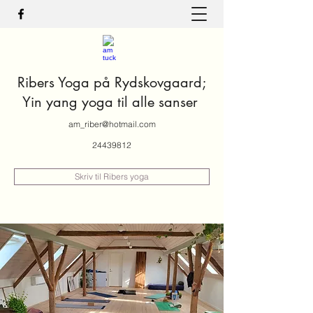
Ribers Yoga på Rydskovgaard;
Yin yang yoga til alle sanser
am_riber@hotmail.com
24439812
Skriv til Ribers yoga